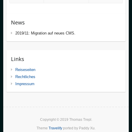
News
2019/11: Migration auf neues CMS.
Links
Reiseseiten
Rechtliches
Impressum
Copyright © 2019
Thomas Trepl
.
Theme
Travelify
ported by Paddy Xu.